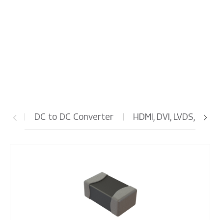
主板
DC to DC Converter
HDMI, DVI, LVDS, Anal