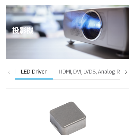
投影機
LED Driver
HDMI, DVI, LVDS, Analog RGB, U