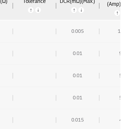
(Ω)
Tolerance
DCR(mΩ)(Max.)
(Amp)(Ma
0.005
15
0.01
9
0.01
5
0.01
5
0.015
4