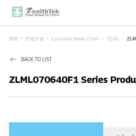
首页
产品介绍
Common Mode Filter
ZLML
ZLM
BACK TO LIST
ZLML070640F1 Series Produ