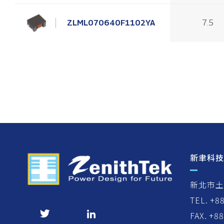
ZLML070640F1102YA
7.5
新聿科技
新北市土
TEL. +8
FAX. +8