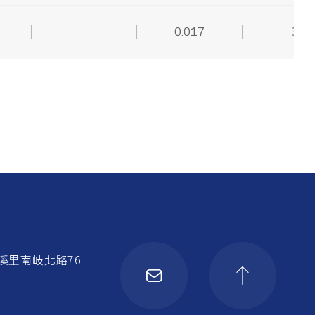
0.017
3
溪里南岐北路76