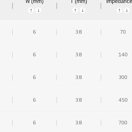
W (mm)
T (mm)
Impedance
6
3.8
70
6
3.8
140
6
3.8
300
6
3.8
450
6
3.8
700