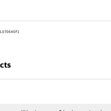
L070640F1
cts